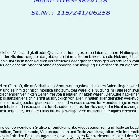
rektheit, Vollständigkeit oder Qualität der bereitgestellten Informationen. Haftun
ng oder Nichtnutzung der dargebotenen Informationen bzw. durch die Nutzung fehler
s Autors kein nachweislich vorsätzliches oder grob fahrlässiges Verschulden vorlie
n oder das gesamte Angebot ohne gesonderte Ankündigung zu verändern, zu ergänzen
eiten ("Links"), die außerhalb des Verantwortungsbereiches des Autors liegen, würd
hat und es ihm technisch möglich und zumutbar wäre, die Nutzung im Falle rechtswidr
echenden verlinkten Seiten frei von illegalen Inhalten waren. Der Autor hat keinerl
 distanziert er sich hiermit ausdrücklich von allen Inhalten aller gelinkten /verknü
enen Internetangebotes gesetzten Links und Verweise sowie für Fremdeinträge in vo
ndige Inhalte und insbesondere für Schäden, die aus der Nutzung oder Nichtnutzung 
cht derjenige, der über Links auf die jeweilige Veröffentlichung lediglich verweist.
rechte der verwendeten Grafiken, Tondokumente, Videosequenzen und Texte zu beacht
rafiken, Tondokumente, Videosequenzen und Texte zurückzugreifen. Alle innerhalb 
schränkt den Bestimmungen des jeweils gültigen Kennzeichenrechts und den Besi