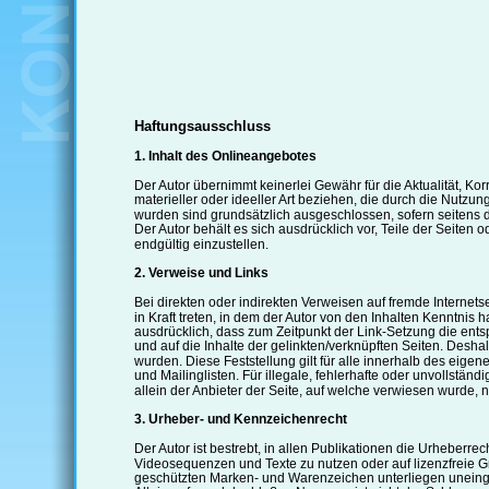
Haftungsausschluss
1. Inhalt des Onlineangebotes
Der Autor übernimmt keinerlei Gewähr für die Aktualität, Kor
materieller oder ideeller Art beziehen, die durch die Nutzu
wurden sind grundsätzlich ausgeschlossen, sofern seitens de
Der Autor behält es sich ausdrücklich vor, Teile der Seite
endgültig einzustellen.
2. Verweise und Links
Bei direkten oder indirekten Verweisen auf fremde Internets
in Kraft treten, in dem der Autor von den Inhalten Kenntnis 
ausdrücklich, dass zum Zeitpunkt der Link-Setzung die entspr
und auf die Inhalte der gelinkten/verknüpften Seiten. Deshalb
wurden. Diese Feststellung gilt für alle innerhalb des eig
und Mailinglisten. Für illegale, fehlerhafte oder unvollstä
allein der Anbieter der Seite, auf welche verwiesen wurde, ni
3. Urheber- und Kennzeichenrecht
Der Autor ist bestrebt, in allen Publikationen die Urheber
Videosequenzen und Texte zu nutzen oder auf lizenzfreie G
geschützten Marken- und Warenzeichen unterliegen uneinge